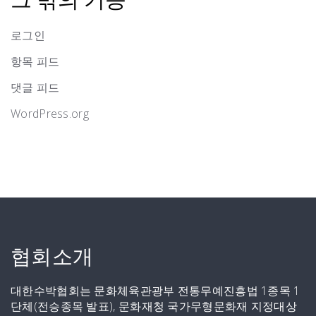
그 밖의 기능
로그인
항목 피드
댓글 피드
WordPress.org
협회소개
대한수박협회는 문화체육관광부 전통무예진흥법 1종목 1
단체(전승종목 발표), 문화재청 국가무형문화재 지정대상