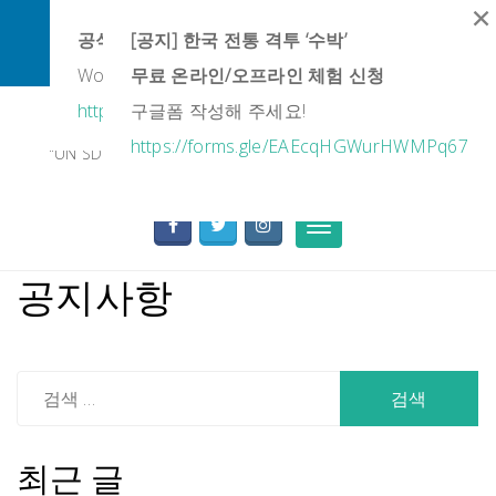
×
×
페이스북 Subak Global Research Society
공식 유튜브 채널
[공지] 한국 전통 격투 ‘수박’
바로가기
World Subak Federation | Heritage & Education
무료 온라인/오프라인 체험 신청
Skip
https://www.youtube.com/@WSFSubak
구글폼 작성해 주세요!
사)대한수박협회
to
content
https://forms.gle/EAEcqHGWurHWMPq67
"UN SDG 가치와 함께하는 전통 전사 신체문화의 보존과 전
승"
Toggle
navigation
공지사항
다
음
검
색:
최근 글