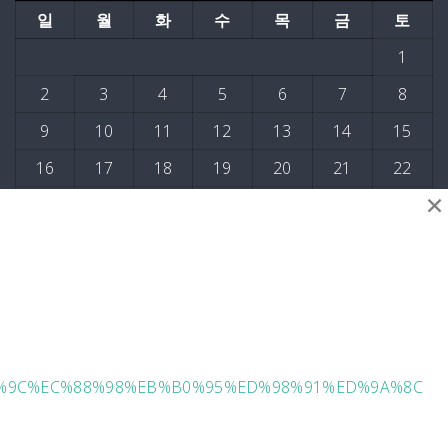
일
월
화
수
목
금
토
1
2
3
4
5
6
7
8
9
10
11
12
13
14
15
16
17
18
19
20
21
22
×
23
24
25
26
27
28
29
30
31
« 4월
D%95%9C%EC%88%98%EB%B0%95%ED%98%91%ED%9A%8C
25년 12월부터 협회 주관 교육이 시행됩니다. 많은
Powered By WordPress |
LMS Academic
참가 바랍니다. 문의 051 241-1323