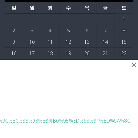
일
월
화
수
목
금
토
1
2
3
4
5
6
7
8
9
10
11
12
13
14
15
16
17
18
19
20
21
22
×
23
24
25
26
27
28
29
30
31
« 4월
D%95%9C%EC%88%98%EB%B0%95%ED%98%91%ED%9A%8C
25년 12월부터 협회 주관 교육이 시행됩니다. 많은
Powered By WordPress |
LMS Academic
참가 바랍니다. 문의 051 241-1323