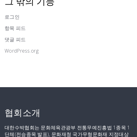
그 밖의 기능
로그인
항목 피드
댓글 피드
WordPress.org
협회소개
대한수박협회는 문화체육관광부 전통무예진흥법 1종목 1
단체(전승종목 발표), 문화재청 국가무형문화재 지정대상