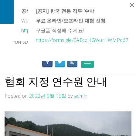
×
×
페이스북 Subak Global Research Society
공식 유튜브 채널
[공지] 한국 전통 격투 ‘수박’
바로가기
World Subak Federation | Heritage & Education
무료 온라인/오프라인 체험 신청
Skip
https://www.youtube.com/@WSFSubak
구글폼 작성해 주세요!
사)대한수박협회
to
content
https://forms.gle/EAEcqHGWurHWMPq67
"UN SDG 가치와 함께하는 전통 전사 신체문화의 보존과 전
승"
Toggle
navigation
협회 지정 연수원 안내
Posted on
2022년 9월 15일
by
admin