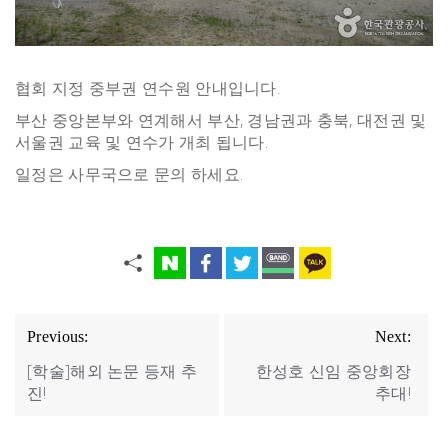
협회 지정 중부권 연수원 안내입니다.
부산 중앙본부와 연계해서 부산, 경남권과 충북, 대전권 및
서울권 교육 및 연수가 개최 됩니다.
일정은 사무국으로 문의 하세요.
글
Previous:
Next:
탐
[학술]해외 논문 등재 추
한성호 신임 중앙회장
색
진!
추대!